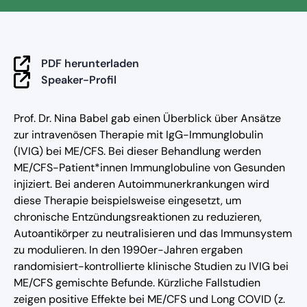
Mit Klick auf das Vorschaubild wird das Video von YouTube
geladen. Dabei können personenbezogene Daten an
PDF herunterladen
YouTube übermittelt werden. Mehr dazu in unserer
Speaker-Profil
Datenschutzerklärung
.
Video laden
Prof. Dr. Nina Babel gab einen Überblick über Ansätze
zur intravenösen Therapie mit IgG-Immunglobulin
(IVIG) bei ME/CFS. Bei dieser Behandlung werden
ME/CFS-Patient*innen Immunglobuline von Gesunden
injiziert. Bei anderen Autoimmunerkrankungen wird
diese Therapie beispielsweise eingesetzt, um
chronische Entzündungsreaktionen zu reduzieren,
Autoantikörper zu neutralisieren und das Immunsystem
zu modulieren. In den 1990er-Jahren ergaben
randomisiert-kontrollierte klinische Studien zu IVIG bei
ME/CFS gemischte Befunde. Kürzliche Fallstudien
zeigen positive Effekte bei ME/CFS und Long COVID (z.