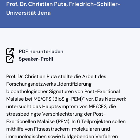
Prof. Dr. Christian Puta, Friedrich-Schiller-
Universität Jena
Mit Klick auf das Vorschaubild wird das Video von YouTube
geladen. Dabei können personenbezogene Daten an
PDF herunterladen
YouTube übermittelt werden. Mehr dazu in unserer
Speaker-Profil
Datenschutzerklärung
.
Video laden
Prof. Dr. Christian Puta stellte die Arbeit des
Forschungsnetzwerks „Identifizierung
biopathologischer Signaturen von Post-Exertional
Malaise bei ME/CFS (BioSig-PEM)“ vor. Das Netzwerk
untersucht das Hauptsymptom von ME/CFS, die
stressbedingte Verschlechterung der Post-
Exertionellen Malaise (PEM). In 6 Teilprojekten sollen
mithilfe von Fitnesstrackern, molekularen und
immunologischen sowie bildgebenden Verfahren